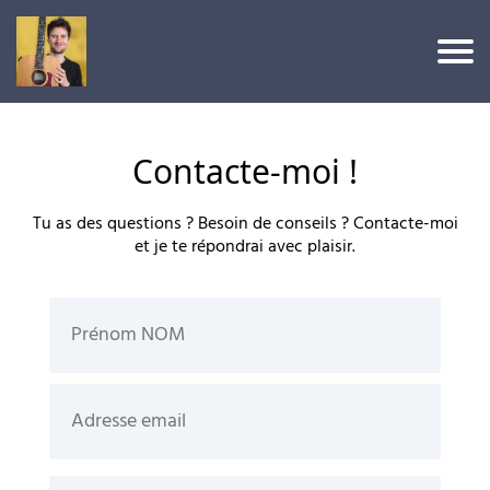
A
c
c
Contacte-moi !
u
e
Tu as des questions ? Besoin de conseils ? Contacte-moi
et je te répondrai avec plaisir.
il
A
c
c
è
s
à