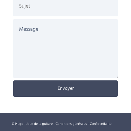
l'
H
u
g
o
t
h
è
q
Envoyer
u
e
C
© Hugo - Joue de la guitare -
Conditions générales
-
Confidentialité
o