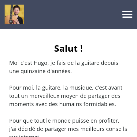
A
c
c
Salut !
u
e
Moi c'est Hugo, je fais de la guitare depuis
il
une quinzaine d'années.
A
Pour moi, la guitare, la musique, c'est avant
c
tout un merveilleux moyen de partager des
moments avec des humains formidables.
c
è
Pour que tout le monde puisse en profiter,
s
j'ai décidé de partager mes meilleurs conseils
à