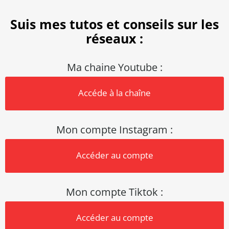
n
Suis mes tutos et conseils sur les
t
réseaux :
a
c
Ma chaine Youtube :
t
Accéde à la chaîne
Mon compte Instagram :
Accéder au compte
Mon compte Tiktok :
Accéder au compte